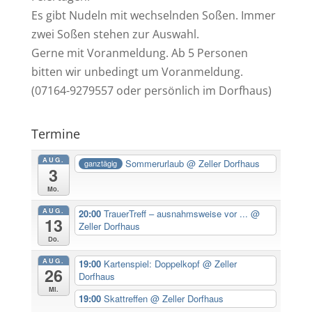
Es gibt Nudeln mit wechselnden Soßen. Immer
zwei Soßen stehen zur Auswahl.
Gerne mit Voranmeldung. Ab 5 Personen
bitten wir unbedingt um Voranmeldung.
(07164-9279557 oder persönlich im Dorfhaus)
Termine
AUG.
Sommerurlaub
@ Zeller Dorfhaus
ganztägig
3
Mo.
AUG.
20:00
TrauerTreff – ausnahmsweise vor ...
@
13
Zeller Dorfhaus
Do.
AUG.
19:00
Kartenspiel: Doppelkopf
@ Zeller
26
Dorfhaus
Mi.
19:00
Skattreffen
@ Zeller Dorfhaus