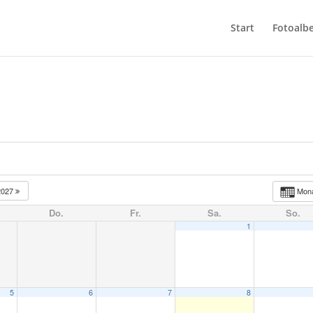
Start
Fotoalb
2027
Mon
Do.
Fr.
Sa.
So.
1
5
6
7
8