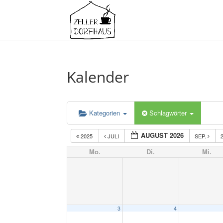
Kalender
Kategorien
Schlagwörter
AUGUST 2026
2025
JULI
SEP.
Mo.
Di.
Mi.
3
4