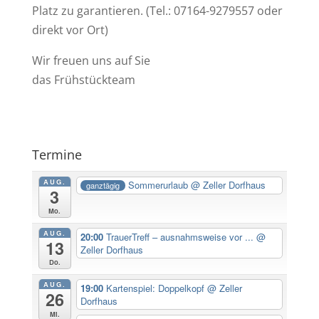
Platz zu garantieren. (Tel.: 07164-9279557 oder
direkt vor Ort)
Wir freuen uns auf Sie
das Frühstückteam
Termine
AUG.
Sommerurlaub
@ Zeller Dorfhaus
ganztägig
3
Mo.
AUG.
20:00
TrauerTreff – ausnahmsweise vor ...
@
13
Zeller Dorfhaus
Do.
AUG.
19:00
Kartenspiel: Doppelkopf
@ Zeller
26
Dorfhaus
Mi.