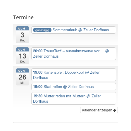
Termine
AUG.
Sommerurlaub
@ Zeller Dorfhaus
ganztägig
3
Mo.
AUG.
20:00
TrauerTreff – ausnahmsweise vor ...
@
13
Zeller Dorfhaus
Do.
AUG.
19:00
Kartenspiel: Doppelkopf
@ Zeller
26
Dorfhaus
Mi.
19:00
Skattreffen
@ Zeller Dorfhaus
19:30
Mütter reden mit Müttern
@ Zeller
Dorfhaus
Kalender anzeigen