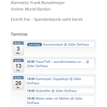
Klarinette: Frank Bunselmeyer
Violine: Muriel Bardon
Eintritt frei – Spendenkässle steht bereit
Termine
AUG.
Sommerurlaub
@ Zeller Dorfhaus
ganztägig
3
Mo.
AUG.
20:00
TrauerTreff – ausnahmsweise vor ...
@
13
Zeller Dorfhaus
Do.
AUG.
19:00
Kartenspiel: Doppelkopf
@ Zeller
26
Dorfhaus
Mi.
19:00
Skattreffen
@ Zeller Dorfhaus
19:30
Mütter reden mit Müttern
@ Zeller
Dorfhaus